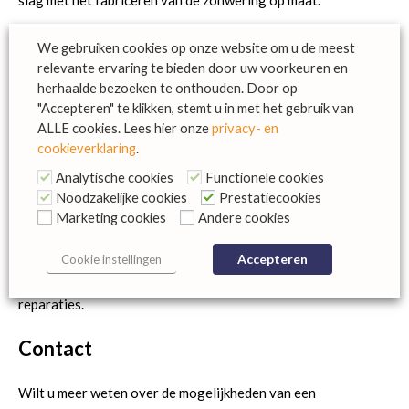
slag met het fabriceren van de zonwering op maat.
We gebruiken cookies op onze website om u de meest
Afspraak maken
relevante ervaring te bieden door uw voorkeuren en
herhaalde bezoeken te onthouden. Door op
Montage door onze vakmensen
"Accepteren" te klikken, stemt u in met het gebruik van
ALLE cookies. Lees hier onze
privacy- en
cookieverklaring
.
Knikarmschermen zijn groot en zwaar. Daarom moeten ze op
een professionele wijze aan uw gevel worden bevestigd.
Analytische cookies
Functionele cookies
Daarnaast is enige technische kennis vereist voor het
Noodzakelijke cookies
Prestatiecookies
aansluiten van de elektrische bediening. Uiteraard kunt u dit
Marketing cookies
Andere cookies
zelf doen, maar we raden aan dit altijd te laten doen door
Accepteren
Cookie instellingen
vakmensen. We helpen u graag met de montage. Daarnaast
kunt u ons altijd raadplegen voor onderhoud en eventuele
reparaties.
Contact
Wilt u meer weten over de mogelijkheden van een