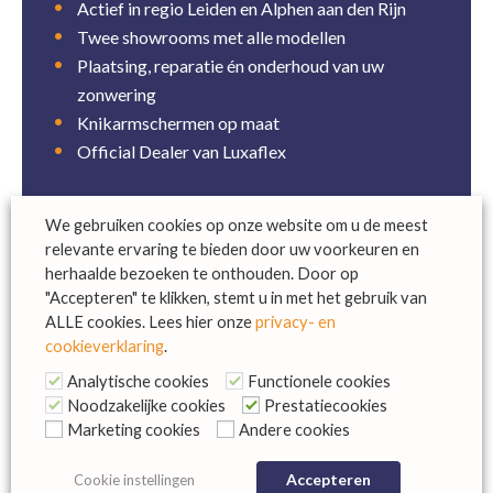
Actief in regio Leiden en Alphen aan den Rijn
Twee showrooms met alle modellen
Plaatsing, reparatie én onderhoud van uw
zonwering
Knikarmschermen op maat
Official Dealer van Luxaflex
We gebruiken cookies op onze website om u de meest
relevante ervaring te bieden door uw voorkeuren en
herhaalde bezoeken te onthouden. Door op
Contactgegevens
"Accepteren" te klikken, stemt u in met het gebruik van
ALLE cookies. Lees hier onze
privacy- en
Katwijk
cookieverklaring
.
Lageweg 23
Analytische cookies
Functionele cookies
2222 AG Katwijk
Noodzakelijke cookies
Prestatiecookies
Telefoon:
071 402 2731
Marketing cookies
Andere cookies
info@oudshoornenvanegmond.nl
Accepteren
Cookie instellingen
Ma
Gesloten